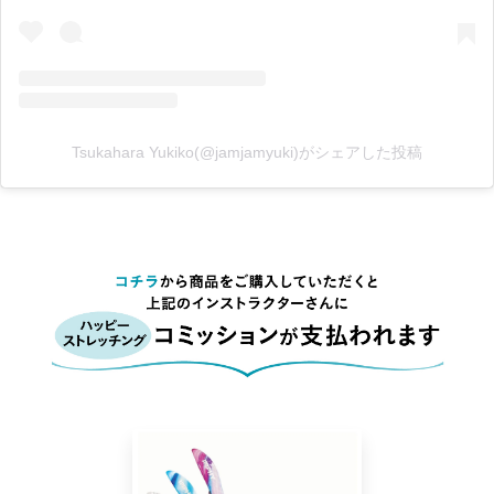
Tsukahara Yukiko(@jamjamyuki)がシェアした投稿