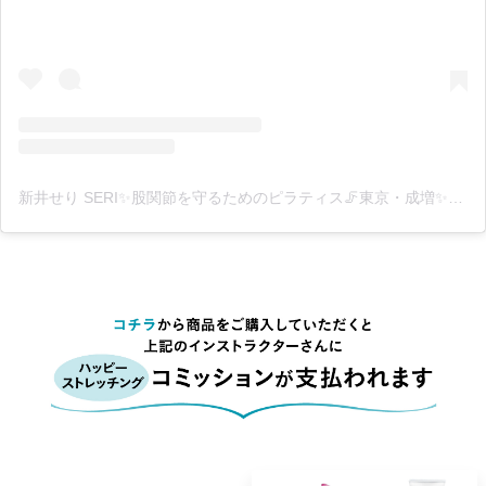
新井せり SERI✨股関節を守るためのピラティス🦵東京・成増✨(@seri_pilates_yoga)がシェアした投稿