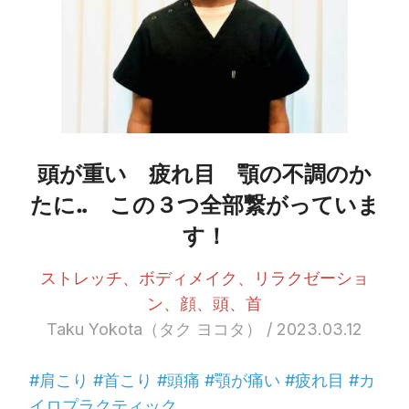
頭が重い　疲れ目　顎の不調のか
たに‥　この３つ全部繋がっていま
す！
ストレッチ、ボディメイク、リラクゼーショ
ン、顔、頭、首
Taku Yokota（タク ヨコタ） / 2023.03.12
#肩こり #首こり #頭痛 #顎が痛い #疲れ目 #カ
イロプラクティック